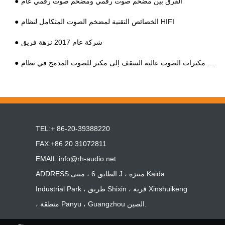
الفرق بين مضخم صوت رقمي ومضخم صوت رقمي عام
الخصائص التقنية لمضخم الصوت المتكامل لنظام HIFI
شركة عام 2017 نزهة فريق
TEL:+ 86-20-39388220
FAX:+86 20 31072811
EMAIL:
info@rh-audio.net
ADDRESS:الطابق 6 ، مبنى J ، منتزه Kaida
Industrial Park ، طريق Shixin ، قرية Xinshuikeng
، منطقة Panyu ، Guangzhou الصين.