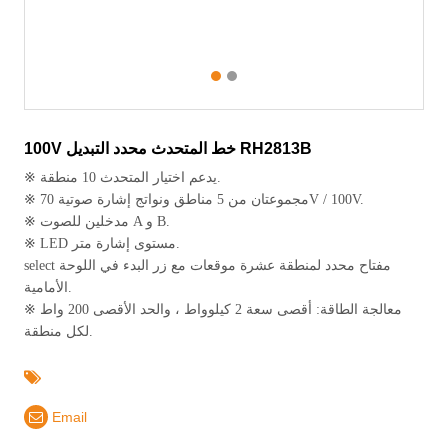
1
2
100V خط المتحدث محدد التبديل RH2813B
※ يدعم اختيار المتحدث 10 منطقة.
※ مجموعتان من 5 مناطق ونواتج إشارة صوتية 70V / 100V.
※ مدخلين للصوت A و B.
※ LED مستوى إشارة متر.
select ﻣﻔﺘﺎح ﻣﺤﺪد ﻟﻤﻨﻄﻘﺔ ﻋﺸﺮة ﻣﻮﻗﻌﺎت ﻣﻊ زر اﻟﺒﺪء ﻓﻲ اﻟﻠﻮﺣﺔ
اﻷﻣﺎﻣﻴﺔ.
※ معالجة الطاقة: أقصى سعة 2 كيلوواط ، والحد الأقصى 200 واط
لكل منطقة.
Email