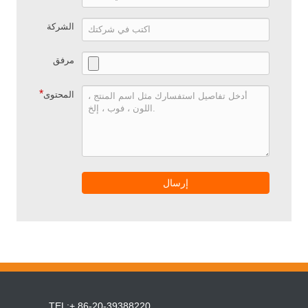
الشركة
مرفق
*
المحتوى
إرسال
TEL:+ 86-20-39388220