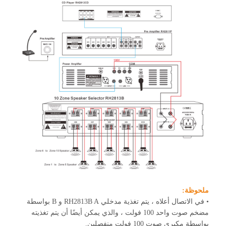
ملحوظة:
• في الاتصال أعلاه ، يتم تغذية مدخلي RH2813B A و B بواسطة
مضخم صوت واحد 100 فولت ، والذي يمكن أيضًا أن يتم تغذيته
بواسطة مكبري صوت 100 فولت منفصلين.