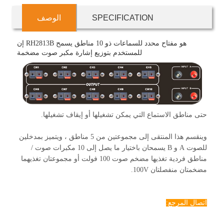
SPECIFICATION
الوصف
إن RH2813B هو مفتاح محدد للسماعات ذو 10 مناطق يسمح
للمستخدم بتوزيع إشارة مكبر صوت مضخمة
حتى مناطق الاستماع التي يمكن تشغيلها أو إيقاف تشغيلها.
وينقسم هذا المنتقى إلى مجموعتين من 5 مناطق ، ويتميز بمدخلين
للصوت A و B يسمحان باختيار ما يصل إلى 10 مكبرات صوت /
مناطق فردية تغذيها مضخم صوت 100 فولت أو مجموعتان تغذيهما
مضخمتان منفصلتان 100V.
اتصال المرجع: