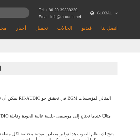
Tel: + 86-20-39388220
GLOBAL
Email: info@rh-audio.net
اتصل بنا
فيديو
الحالات
تحميل
أخبار
محا
ا
يمكن أن تساعد حلول
يتيح لك نظام الصوت هذا توفير مصادر صوتية مختلفة لكل منط
كما أنه يحتوي على مكبر للصوت أو واجهة صوت تعزز 