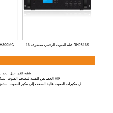
16 قناة الصوت الرقمي مصفوفة RH2816S
 RH300MC
شقة الفن جبل الجدار 
الخصائص التقنية لمضخم الصوت المتكامل لنظام HIFI
كيفية توصيل مكبرات الصوت عالية السقف إلى مكبر للصوت المدمج في نظام PA؟