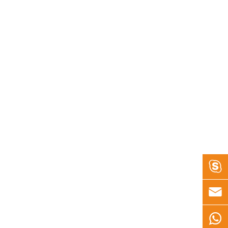


