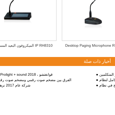
Desktop Paging Microphone
الميكروفون البعيد المستند إلى IP RH8310
أخبار ذات صلة
المتكلمين
معرض Prolight + sound 2018 ، قوانغتشو
الفرق بين مضخم صوت رقمي ومضخم صوت رقم
شركة عام 2017 نزهة فريق