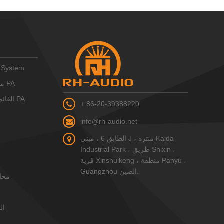
 System
RH-AUDIO 16 منطقة نظام PA
RH-AUDIO IP القائم على نظام PA
+ 86-20-39388220
info@rh-audio.net
الطابق 6 ، مبنى J ، منتزه Kaida
Industrial Park ، طريق Shixin ،
قرية Xinshuikeng ، منطقة Panyu ،
Guangzhou الصين.
محل
ال