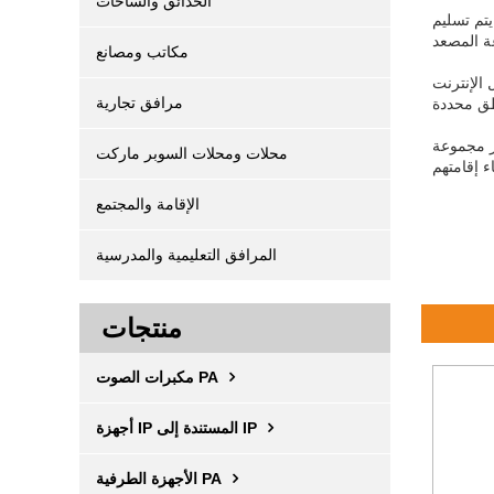
الحدائق والساحات
أربع مناطق
مكاتب ومصانع
عمل شاشة اللمس بالملقم على
مرافق تجارية
ومكبرات صوت الجدار المطابقة صوتًا عالي الجودة موزعًا في مرافق الفندق ، كما يعمل نظام الصوت على
محلات ومحلات السوبر ماركت
الإقامة والمجتمع
المرافق التعليمية والمدرسية
منتجات
مكبرات الصوت PA
أجهزة IP المستندة إلى IP
الأجهزة الطرفية PA