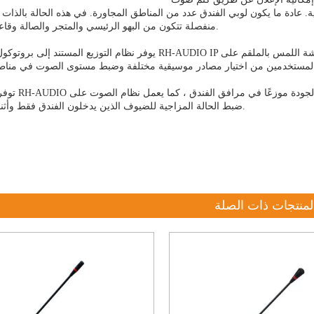
ة ما يكون لوبي الفندق عدد من المناطق المجاورة. في هذه الحالة بالذات يتم تسليم BGM إلى 
منفصلة تتكون من البهو الرئيسي والمتجر والصالة وقاعة المصعد.
يوفر نظام التوزيع المستند إلى بروتوكول الإنترنت RH-AUDIO IP إدارة صوتية قوية للفنادق من خلال مركزية ، حيث ت
توفر مجموعة RH-AUDIO الشاملة من أسقف 
ضبط الحالة المزاجية للضيوف الذين يدخلون الفندق فقط وأثناء إقامتهم.
لمنتجات ذات الصلة