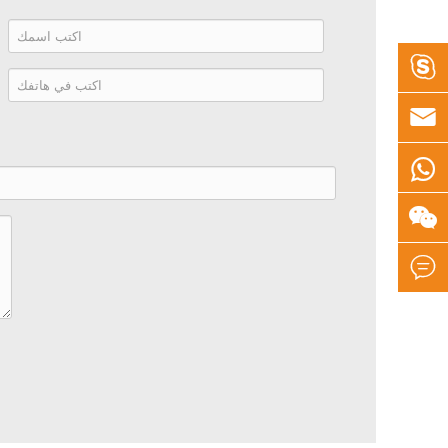
ا

ه



