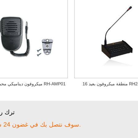
بعيد RH2816RT
ميكروفون ديناميكي محمول باليد RH-AMP01
ترك ر
سوف نتصل بك في غضون 24 ساعة.