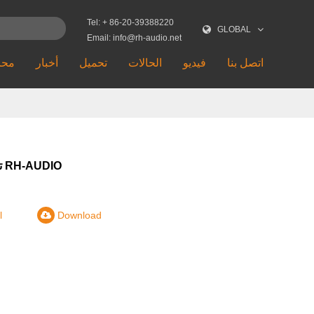
Tel: + 86-20-39388220
GLOBAL
Email: info@rh-audio.net
اتصل بنا
فيديو
الحالات
تحميل
أخبار
محا
تي شيرت RH-AUDIO
l
Download