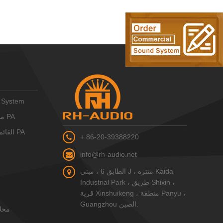
 System
RH-AUDIO 16 منطقة نظام PA
RH-AUDIO IP القائم على نظام PA
+ 86-20-39388220
info@rh-audio.net
الطابق 6 ، مبنى J ، منتزه Kaida
Industrial Park ، طريق Shixin ،
قرية Xinshuikeng ، منطقة Panyu ،
Guangzhou الصين.
محل