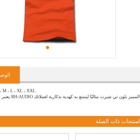
1
الوص
الحجم: M ، L ، XL ، XXL
دية تذكارية لعملائك.
لمنتجات ذات الصلة