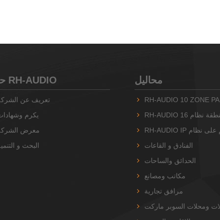
محاليل
حول RH-AUDIO
RH-AUDIO 10 ZONE PA
تعريف عن الشركة
يكرم وشهادات
معرض الشركة
الفنادق و القاعات
البحث و التنمي
الحدائق والساحات
مكاتب ومصانع
مرافق تجارية
ات ومحلات السوبر ماركت