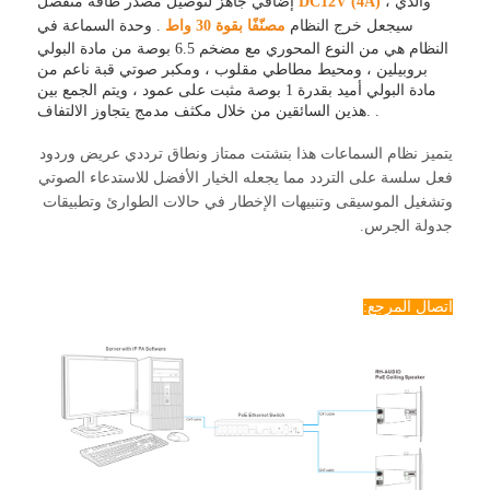
، والذي
DC12V (4A)
إضافي جاهز لتوصيل مصدر طاقة منفصل
سيجعل خرج النظام
مصنّفًا بقوة 30 واط
. وحدة السماعة في
النظام هي من النوع المحوري مع مضخم 6.5 بوصة من مادة البولي
بروبيلين ، ومحيط مطاطي مقلوب ، ومكبر صوتي قبة ناعم من
مادة البولي أميد بقدرة 1 بوصة مثبت على عمود ، ويتم الجمع بين
هذين السائقين من خلال مكثف مدمج يتجاوز الالتفاف. .
يتميز نظام السماعات هذا بتشتت ممتاز ونطاق ترددي عريض وردود
فعل سلسة على التردد مما يجعله الخيار الأفضل للاستدعاء الصوتي
وتشغيل الموسيقى وتنبيهات الإخطار في حالات الطوارئ وتطبيقات
جدولة الجرس.
اتصال المرجع: