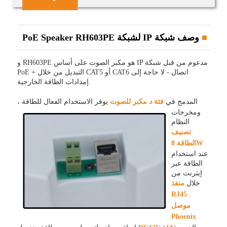
وصف شبكة IP لشبكة PoE Speaker RH603PE
و RH603PE هو مكبر الصوت على أساس IP مدعوم من قبل شبكة
PoE + التبديل من خلال CAT5 أو CAT6 اتصال - لا حاجة إلى
إمدادات الطاقة الخارجية.
المدمج في
فئة د
مكبر للصوت
يوفر الاستخدام الفعال للطاقة ،
ومخرجات
النظام
تصنيف
الطاقة 8W
عند استخدام
الطاقة عبر
إيثرنت من
خلال
منفذ
RJ45
.
موصل
Phoenix