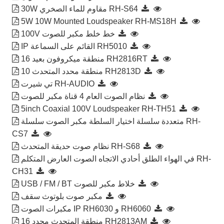
30W مقاوم للماء الصخري RH-S64
5W 10W Mounted Loudspeaker RH-MS18H
100V خط خلط مكبر للصوت
IP القائم على السماعة RH5010
16 منطقة ميكروفون بعيد RH2816RT
10 منطقة محدد المتحدث RH2813D
تي شيرت RH-AUDIO
نظام الصوت العام 4 قناة مكبر للصوت
5inch Coaxial 100V Loudspeaker RH-TH51
متعددة سلسلة اختيار السلطة مكبر الصوت سلسلة RH-
CS7
نظام صوت حديقة المتحدث RH-S68
في الهواء الطلق أحادي الاتجاه الصوت العارض المتكلم RH-
CH31
USB / FM / BT خلاط مكبر للصوت
مكبر صوت بلوتوث سقف
مكبرات الصوت IP RH6030 و RH6060
16 منطقة المتحدث محدد RH2813AM