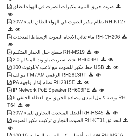
صوت حريق التنبيه مكبرات الصوت في الهواء الطلق
30W نظام مكبر الصوت في الهواء الطلق للماء RH-KT27
ماء ثنائي الاتجاه الصوت الإسقاط المتحدث RH-CH206
سطح جبل الجدار المتكلم RH-MS19
2.0 نشط ستريت بلوتوث المتكلم RH609BL
بلوتوث 100V خط مكبر للصوت مع لاعب USB
موالف FM / AM الرقمي RH2813RF
PA نظام إنذار واجهة RH2815E
IP Network PoE Speaker RH603PE
6 بوصة كامل المدى مضادة للحريق مع الغطاء الخلفي RH-
T64
30W أفضل المتحدث التجاري للماء RH-HS45
الصوت التجاري تركيب مكبر الصوت RH-KT31 للحدائق
100 فولت أفضل مكبر للصوت التجاري 10W RH-MS16