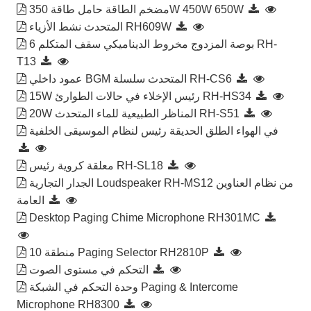
مضخم الطاقة حامل طاقة 350W 450W 650W
المتحدث نشط الأزياء RH609W
6 بوصة المزدوج مخروط الديناميكي سقف المتكلم RH-
T13
عمود داخلي BGM المتحدث سلسلة RH-CS6
15W رئيس الإخلاء في حالات الطوارئ RH-HS34
20W المناظر الطبيعية للماء المتحدث RH-S51
في الهواء الطلق الحديقة رئيس لنظام الموسيقى الخلفية
معلقة كروية رئيس RH-SL18
الجدار التجارية Loudspeaker RH-MS12 من نظام العناوين
العامة
Desktop Paging Chime Microphone RH301MC
10 منطقة Paging Selector RH2810P
التحكم في مستوى الصوت
وحدة التحكم في الشبكة Paging & Intercome
Microphone RH8300