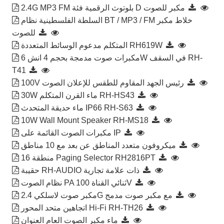
2.4G MP3 FM بلوتوث الرقمية فئة D مكبر للصوت
السلطة الفلسطينية نظام BT / MP3 / FM خلاط مكبر
للصوت
المتكلم مدعوم الوسائط المتعددة RH619W
مكبرات صوت مدمجة بحجم 4 انش 6W في السقف RH-
T41
100V رئيس الجهد المقاوم للطقس للإعلان الصوت
30W ماء القرن المتكلم RH-HS43
ماء حديقة المتحدث IP66 RH-S63
10W Wall Mount Speaker RH-MS18
مكبرات الصوت القائمة على IP
ميكروفون متعدد المناطق عن بعد مع 10 مناطق
16 منطقة Paging Selector RH2816PT
حقيبة RH-AUDIO ذات علامة تجارية
نظام الصوت PA ثنائي القناة 100V
مكبر صوت لاسلكي 2.4G مع مكبر صوت مدمج
اتجاهين متحد المحور Hi-Fi RH-TH26
ماء مكبر الصوت العام العنوان