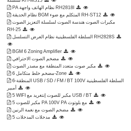
سلسلة RH-MS15
PA نظام الهاتف واجهة RH2818I
نظام الحديقة BGM المتكلم مع ضوء RH-ST12
مكبرات الصوت هندسة الصوت لسلسلة التعزيز الصوت
RH-25
السلطة الفلسطينية نظام العرض التسلسل RH2828S
BGM 6 Zoning Amplifier
مضخم الصوت الاحترافي
مكبر صوت متعدد المنطقة مع مصدر الصوت
مضخم خلط متكامل 6-Zone
6-المنطقة USB / SD / FM / BT 100V السلطة الفلسطينية
أمبير
5 WIFI مكبر للصوت إنتغريد مع USB / BT
5 مكبر للصوت PA 100V PA مع بلوتوث
مضخم الصوت مع نغمة الرنين
5 مدخلات المدخلات