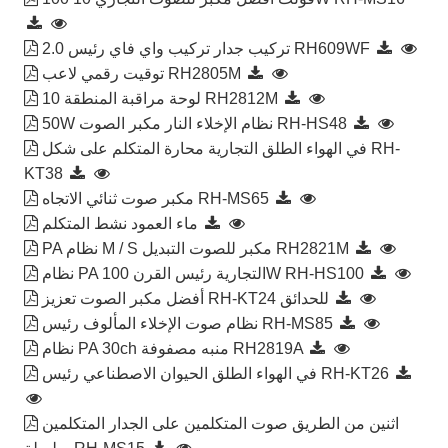
2.0 تركيب جدار تركيب واي فاي رئيس RH609WF
توقيت رقمي لاعب RH2805M
10 لوحة مراقبة المنطقة RH2812M
50W نظام الإخلاء النار مكبر الصوت RH-HS48
في الهواء الطلق التجارية محارة المتكلم على شكل RH-
KT38
مكبر صوت ثنائي الاتجاه RH-MS65
ماء العمود نشط المتكلم
PA نظام M / S مكبر للصوت التبديل RH2821M
نظام PA التجارية رئيس القرن 100W RH-HS100
أفضل مكبر الصوت تعزيز RH-KT24 للحدائق
نظام صوت الإخلاء المألوف رئيس RH-MS85
نظام PA 30ch منبه مصفوفة RH2819A
في الهواء الطلق الحيوان الاصطناعي رئيس RH-KT26
اثنين من الطريق صوت المتكلمين على الجدار المتكلمين