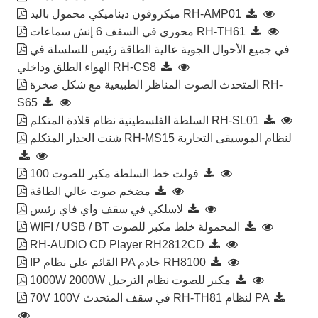
ميكروفون ديناميكي محمول باليد RH-AMP01
محوري في السقف 6 إنش سماعات RH-TH61
في جميع الأحوال الجوية عالية الطاقة رئيس للسلسلة في
الهواء الطلق وداخلي RH-CS8
المتحدث الصوت المناظر الطبيعية مع شكل صخرة RH-
S65
السلطة الفلسطينية نظام قلادة المتكلم RH-SL01
شنت الجدار المتكلم RH-MS15 لنظام الموسيقى التجارية
100 فولت خط السلطة مكبر للصوت
مضخم صوت عالي الطاقة
لاسلكي في سقف واي فاي رئيس
WIFI / USB / BT المحمولة خلط مكبر للصوت
RH-AUDIO CD Player RH2812CD
IP القائم على نظام PA خادم RH8100
1000W 2000W مكبر للصوت نظام الترحيل
70V 100V في سقف المتحدث RH-TH81 لنظام PA